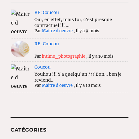
RE: Coucou
Oui, en effet, mais toi, c'est presque
contractuel !!! ...
Par
Maitre d oeuvre
,
Il y a 9 mois
RE: Coucou
Par
intime_photographie
,
Il y a 10 mois
Coucou
Youhou !!! Y a quelqu'un ??? Bon... ben je
reviend...
Par
Maitre d oeuvre
,
Il y a 10 mois
CATÉGORIES