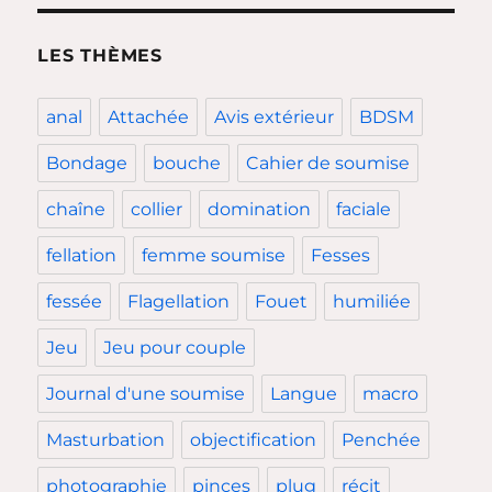
LES THÈMES
anal
Attachée
Avis extérieur
BDSM
Bondage
bouche
Cahier de soumise
chaîne
collier
domination
faciale
fellation
femme soumise
Fesses
fessée
Flagellation
Fouet
humiliée
Jeu
Jeu pour couple
Journal d'une soumise
Langue
macro
Masturbation
objectification
Penchée
photographie
pinces
plug
récit