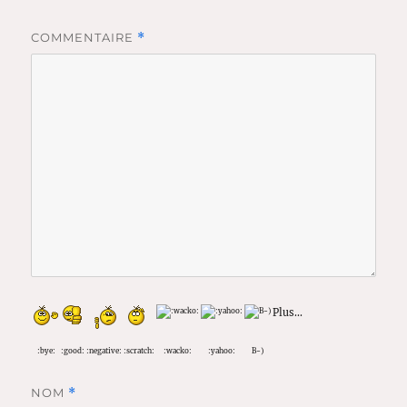
COMMENTAIRE
*
Plus...
:bye:
:good:
:negative:
:scratch:
:wacko:
:yahoo:
B-)
NOM
*