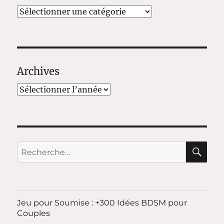
Catégories
Archives
RE
Recherche
pour :
Jeu pour Soumise : +300 Idées BDSM pour
Couples