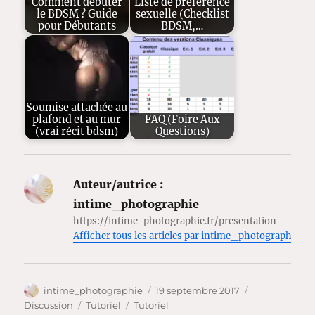
Comment débuter
Liste de préférence
le BDSM ? Guide
sexuelle (Checklist
pour Débutants
BDSM,…
Soumise attachée au
plafond et au mur
FAQ (Foire Aux
(vrai récit bdsm)
Questions)
Auteur/autrice :
intime_photographie
https://intime-photographie.fr/presentation
Afficher tous les articles par intime_photographie
Auteur
Publié
Format
intime_photographie
19 septembre 2017
le
Catégories
Étiquettes
Discussion
Tutoriel
Tutoriel