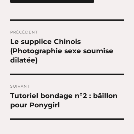
Navigation
PRÉCÉDENT
de
Le supplice Chinois
Publication
précédente :
(Photographie sexe soumise
l’article
dilatée)
SUIVANT
Tutoriel bondage n°2 : bâillon
Publication
suivante :
pour Ponygirl