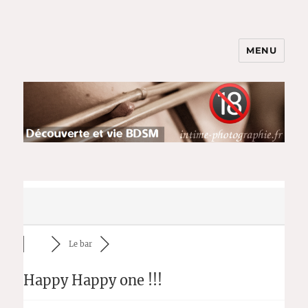
MENU
BDSM et Shibari pour Couples
Parents : Jeux & Soumission
Le bar
Happy Happy one !!!