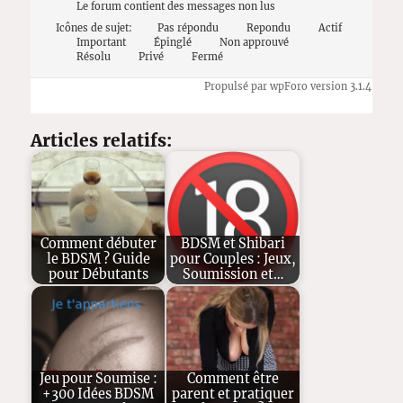
Le forum contient des messages non lus
Icônes de sujet:
Pas répondu
Repondu
Actif
Important
Épinglé
Non approuvé
Résolu
Privé
Fermé
Propulsé par wpForo version 3.1.4
Articles relatifs:
Comment débuter
BDSM et Shibari
le BDSM ? Guide
pour Couples : Jeux,
pour Débutants
Soumission et…
Jeu pour Soumise :
Comment être
+300 Idées BDSM
parent et pratiquer