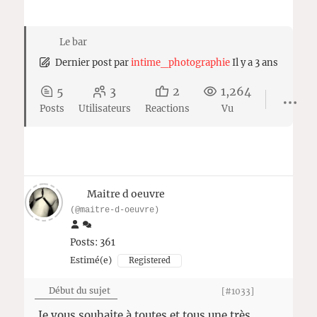
Le bar
Dernier post
par
intime_photographie
Il y a 3 ans
5
3
2
1,264
Posts
Utilisateurs
Reactions
Vu
Maitre d oeuvre
(@maitre-d-oeuvre)
Posts: 361
Estimé(e)
Registered
Début du sujet
[#1033]
Je vous souhaite à toutes et tous une très