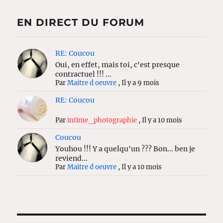
EN DIRECT DU FORUM
RE: Coucou
Oui, en effet, mais toi, c'est presque
contractuel !!! ...
Par
Maitre d oeuvre
,
Il y a 9 mois
RE: Coucou
Par
intime_photographie
,
Il y a 10 mois
Coucou
Youhou !!! Y a quelqu'un ??? Bon... ben je
reviend...
Par
Maitre d oeuvre
,
Il y a 10 mois