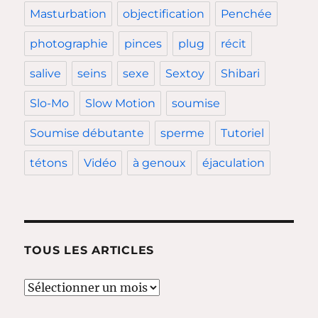
Masturbation
objectification
Penchée
photographie
pinces
plug
récit
salive
seins
sexe
Sextoy
Shibari
Slo-Mo
Slow Motion
soumise
Soumise débutante
sperme
Tutoriel
tétons
Vidéo
à genoux
éjaculation
TOUS LES ARTICLES
Tous
les