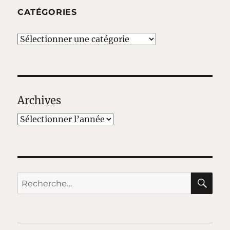
CATÉGORIES
Catégories
Archives
RE
Recherche
pour :