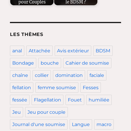
pour Couples
le BDSM ?
LES THÈMES
anal
Attachée
Avis extérieur
BDSM
Bondage
bouche
Cahier de soumise
chaîne
collier
domination
faciale
fellation
femme soumise
Fesses
fessée
Flagellation
Fouet
humiliée
Jeu
Jeu pour couple
Journal d'une soumise
Langue
macro