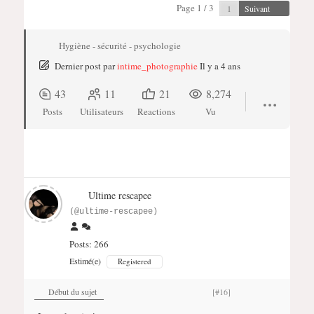
Page 1 / 3
Suivant
Hygiène - sécurité - psychologie
Dernier post
par
intime_photographie
Il y a 4 ans
43
11
21
8,274
Posts
Utilisateurs
Reactions
Vu
Ultime rescapee
(@ultime-rescapee)
Posts: 266
Estimé(e)
Registered
Début du sujet
[#16]