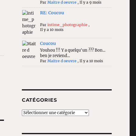
Par
Maitre d oeuvre
,
Il y a 9 mois
RE: Coucou
Par
intime_photographie
,
Il y a 10 mois
Coucou
Youhou !!! Y a quelqu'un ??? Bon...
ben je reviend...
Par
Maitre d oeuvre
,
Il y a 10 mois
CATÉGORIES
Catégories