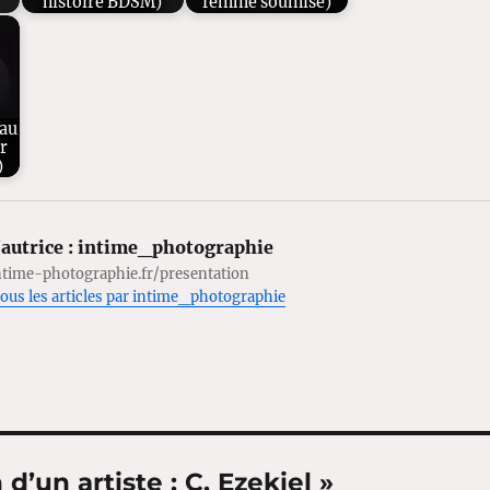
histoire BDSM)
femme soumise)
 au
r
)
autrice :
intime_photographie
ntime-photographie.fr/presentation
tous les articles par intime_photographie
d’un artiste : C. Ezekiel »