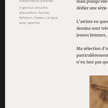
Présentation d'artiste
mais puisqu’elle
Étiquettes
à genoux
,
bouche
,
dédier une série
éjaculation
,
faciale
,
fellation
,
Fesses
,
Langue
,
L’artiste en ques
sexe
,
sperme
dessins sont trè
jeunes femmes, t
Ma sélection d’a
particulièrement
n’en faut pas qu