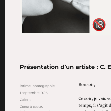
Présentation d’un artiste : C. 
Bonsoir,
Auteur
intime_photographie
Publié
1 septembre 2016
le
Ce soir, je vais 
Format
Galerie
temps, il s’agit 
Catégories
Coeur à coeur
,