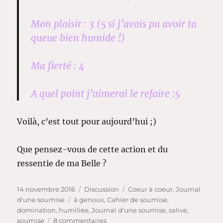
Mon plaisir : 3 (5 si j’avais pu avoir ta
queue bien humide !)
Ma fierté : 4
A quel point j’aimerai le refaire :5
Voilà, c’est tout pour aujourd’hui ;)
Que pensez-vous de cette action et du
ressentie de ma Belle ?
Publié
Format
Catégories
14 novembre 2016
Discussion
Coeur à coeur
,
Journal
le
Étiquettes
d'une soumise
à genoux
,
Cahier de soumise
,
domination
,
humiliée
,
Journal d'une soumise
,
salive
,
sur
soumise
8 commentaires