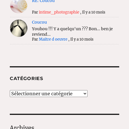
RE: Coucou
Par
intime_photographie
,
Il y a 10 mois
Coucou
Youhou !!! Y a quelqu'un ??? Bon... ben je
reviend...
Par
Maitre d oeuvre
,
Il y a 10 mois
CATÉGORIES
Catégories
Archives