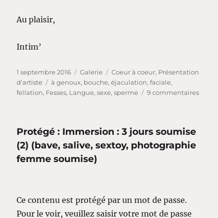
Au plaisir,
Intim’
Publié
Format
Catégories
1 septembre 2016
Galerie
Coeur à coeur
,
Présentation
le
Étiquettes
d'artiste
à genoux
,
bouche
,
éjaculation
,
faciale
,
sur
fellation
,
Fesses
,
Langue
,
sexe
,
sperme
9 commentaires
Prése
d’un
artist
Protégé : Immersion : 3 jours soumise
:
C.
(2) (bave, salive, sextoy, photographie
Ezeki
femme soumise)
Ce contenu est protégé par un mot de passe.
Pour le voir, veuillez saisir votre mot de passe